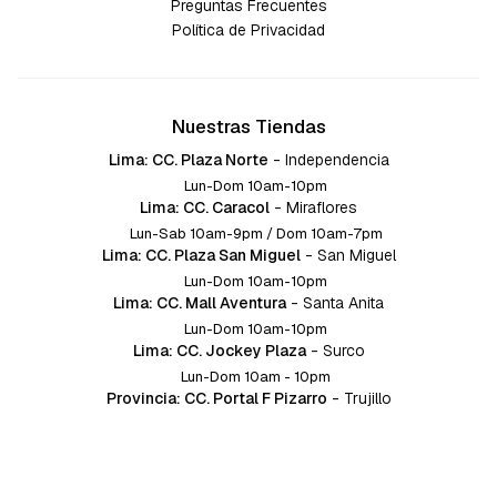
Preguntas Frecuentes
Política de Privacidad
Nuestras Tiendas
Lima: CC. Plaza Norte
-
Independencia
Lun-Dom 10am-10pm
Lima: CC. Caracol
-
Miraflores
Lun-Sab 10am-9pm / Dom 10am-7pm
Lima: CC. Plaza San Miguel
-
San Miguel
Lun-Dom 10am-10pm
Lima: CC. Mall Aventura
-
Santa Anita
Lun-Dom 10am-10pm
Lima: CC. Jockey Plaza
-
Surco
Lun-Dom 10am - 10pm
Provincia: CC. Portal F Pizarro
-
Trujillo
Lun-Dom 10:am-10pm
Provincia: CC. Mall Aventura
-
Chiclayo
Lun-Dom 10am-10pm