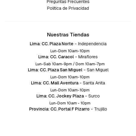
Preguntas Frecuentes
Política de Privacidad
Nuestras Tiendas
Lima: CC. Plaza Norte
-
Independencia
Lun-Dom 10am-10pm
Lima: CC. Caracol
-
Miraflores
Lun-Sab 10am-9pm / Dom 10am-7pm
Lima: CC. Plaza San Miguel
-
San Miguel
Lun-Dom 10am-10pm
Lima: CC. Mall Aventura
-
Santa Anita
Lun-Dom 10am-10pm
Lima: CC. Jockey Plaza
-
Surco
Lun-Dom 10am - 10pm
Provincia: CC. Portal F Pizarro
-
Trujillo
Lun-Dom 10:am-10pm
Provincia: CC. Mall Aventura
-
Chiclayo
Lun-Dom 10am-10pm