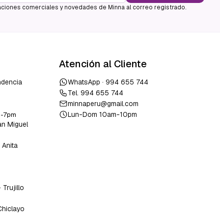
ciones comerciales y novedades de Minna al correo registrado.
Atención al Cliente
ndencia
WhatsApp ·
994 655 744
Tel.
994 655 744
minnaperu@gmail.com
Lun-Dom 10am-10pm
m-7pm
an Miguel
 Anita
o
-
Trujillo
Chiclayo