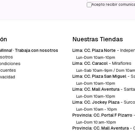
Acepto recibir comunica
ión
Nuestras Tiendas
Minna! · Trabaja con nosotros
Lima: CC. Plaza Norte
-
Indepe
sotros
Lun-Dom 10am-10pm
Lima: CC. Caracol
-
Miraflores
ondiciones
ecuentes
Lun-Sab 10am-9pm / Dom 10a
Lima: CC. Plaza San Miguel
-
S
ivacidad
Lun-Dom 10am-10pm
Lima: CC. Mall Aventura
-
Santa
Lun-Dom 10am-10pm
Lima: CC. Jockey Plaza
-
Surc
Lun-Dom 10am - 10pm
Provincia: CC. Portal F Pizarro
Lun-Dom 10:am-10pm
Provincia: CC. Mall Aventura
-