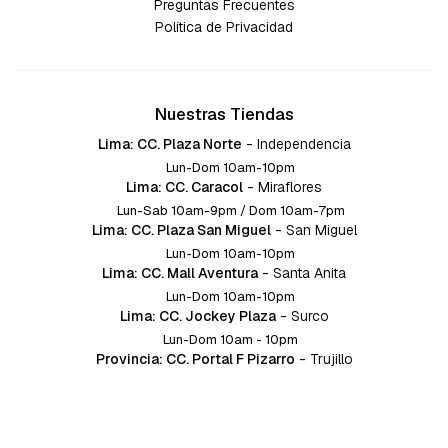
Preguntas Frecuentes
Política de Privacidad
Nuestras Tiendas
Lima: CC. Plaza Norte
-
Independencia
Lun-Dom 10am-10pm
Lima: CC. Caracol
-
Miraflores
Lun-Sab 10am-9pm / Dom 10am-7pm
Lima: CC. Plaza San Miguel
-
San Miguel
Lun-Dom 10am-10pm
Lima: CC. Mall Aventura
-
Santa Anita
Lun-Dom 10am-10pm
Lima: CC. Jockey Plaza
-
Surco
Lun-Dom 10am - 10pm
Provincia: CC. Portal F Pizarro
-
Trujillo
Lun-Dom 10:am-10pm
Provincia: CC. Mall Aventura
-
Chiclayo
Lun-Dom 10am-10pm