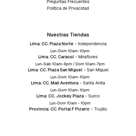
Preguntas Frecuentes
Política de Privacidad
Nuestras Tiendas
Lima: CC. Plaza Norte
-
Independencia
Lun-Dom 10am-10pm
Lima: CC. Caracol
-
Miraflores
Lun-Sab 10am-9pm / Dom 10am-7pm
Lima: CC. Plaza San Miguel
-
San Miguel
Lun-Dom 10am-10pm
Lima: CC. Mall Aventura
-
Santa Anita
Lun-Dom 10am-10pm
Lima: CC. Jockey Plaza
-
Surco
Lun-Dom 10am - 10pm
Provincia: CC. Portal F Pizarro
-
Trujillo
Lun-Dom 10:am-10pm
Provincia: CC. Mall Aventura
-
Chiclayo
Lun-Dom 10am-10pm