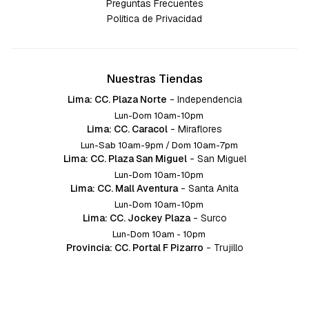
Preguntas Frecuentes
Política de Privacidad
Nuestras Tiendas
Lima: CC. Plaza Norte
-
Independencia
Lun-Dom 10am-10pm
Lima: CC. Caracol
-
Miraflores
Lun-Sab 10am-9pm / Dom 10am-7pm
Lima: CC. Plaza San Miguel
-
San Miguel
Lun-Dom 10am-10pm
Lima: CC. Mall Aventura
-
Santa Anita
Lun-Dom 10am-10pm
Lima: CC. Jockey Plaza
-
Surco
Lun-Dom 10am - 10pm
Provincia: CC. Portal F Pizarro
-
Trujillo
Lun-Dom 10:am-10pm
Provincia: CC. Mall Aventura
-
Chiclayo
Lun-Dom 10am-10pm