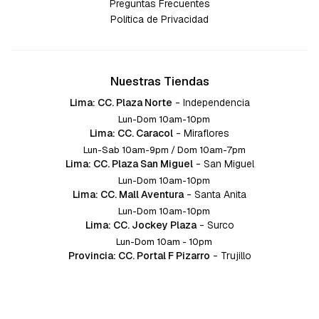
Preguntas Frecuentes
Política de Privacidad
Nuestras Tiendas
Lima: CC. Plaza Norte
-
Independencia
Lun-Dom 10am-10pm
Lima: CC. Caracol
-
Miraflores
Lun-Sab 10am-9pm / Dom 10am-7pm
Lima: CC. Plaza San Miguel
-
San Miguel
Lun-Dom 10am-10pm
Lima: CC. Mall Aventura
-
Santa Anita
Lun-Dom 10am-10pm
Lima: CC. Jockey Plaza
-
Surco
Lun-Dom 10am - 10pm
Provincia: CC. Portal F Pizarro
-
Trujillo
Lun-Dom 10:am-10pm
Provincia: CC. Mall Aventura
-
Chiclayo
Lun-Dom 10am-10pm