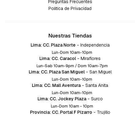
Preguntas Frecuentes
Política de Privacidad
Nuestras Tiendas
Lima: CC. Plaza Norte
-
Independencia
Lun-Dom 10am-10pm
Lima: CC. Caracol
-
Miraflores
Lun-Sab 10am-9pm / Dom 10am-7pm
Lima: CC. Plaza San Miguel
-
San Miguel
Lun-Dom 10am-10pm
Lima: CC. Mall Aventura
-
Santa Anita
Lun-Dom 10am-10pm
Lima: CC. Jockey Plaza
-
Surco
Lun-Dom 10am - 10pm
Provincia: CC. Portal F Pizarro
-
Trujillo
Lun-Dom 10:am-10pm
Provincia: CC. Mall Aventura
-
Chiclayo
Lun-Dom 10am-10pm