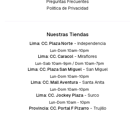
Preguntas Frecuentes
Política de Privacidad
Nuestras Tiendas
Lima: CC. Plaza Norte
-
Independencia
Lun-Dom 10am-10pm
Lima: CC. Caracol
-
Miraflores
Lun-Sab 10am-9pm / Dom 10am-7pm
Lima: CC. Plaza San Miguel
-
San Miguel
Lun-Dom 10am-10pm
Lima: CC. Mall Aventura
-
Santa Anita
Lun-Dom 10am-10pm
Lima: CC. Jockey Plaza
-
Surco
Lun-Dom 10am - 10pm
Provincia: CC. Portal F Pizarro
-
Trujillo
Lun-Dom 10:am-10pm
Provincia: CC. Mall Aventura
-
Chiclayo
Lun-Dom 10am-10pm