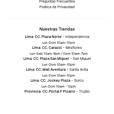
Preguntas Frecuentes
Política de Privacidad
Nuestras Tiendas
Lima: CC. Plaza Norte
-
Independencia
Lun-Dom 10am-10pm
Lima: CC. Caracol
-
Miraflores
Lun-Sab 10am-9pm / Dom 10am-7pm
Lima: CC. Plaza San Miguel
-
San Miguel
Lun-Dom 10am-10pm
Lima: CC. Mall Aventura
-
Santa Anita
Lun-Dom 10am-10pm
Lima: CC. Jockey Plaza
-
Surco
Lun-Dom 10am - 10pm
Provincia: CC. Portal F Pizarro
-
Trujillo
Lun-Dom 10:am-10pm
Provincia: CC. Mall Aventura
-
Chiclayo
Lun-Dom 10am-10pm