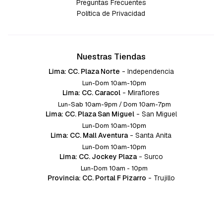
Preguntas Frecuentes
Política de Privacidad
Nuestras Tiendas
Lima: CC. Plaza Norte
-
Independencia
Lun-Dom 10am-10pm
Lima: CC. Caracol
-
Miraflores
Lun-Sab 10am-9pm / Dom 10am-7pm
Lima: CC. Plaza San Miguel
-
San Miguel
Lun-Dom 10am-10pm
Lima: CC. Mall Aventura
-
Santa Anita
Lun-Dom 10am-10pm
Lima: CC. Jockey Plaza
-
Surco
Lun-Dom 10am - 10pm
Provincia: CC. Portal F Pizarro
-
Trujillo
Lun-Dom 10:am-10pm
Provincia: CC. Mall Aventura
-
Chiclayo
Lun-Dom 10am-10pm