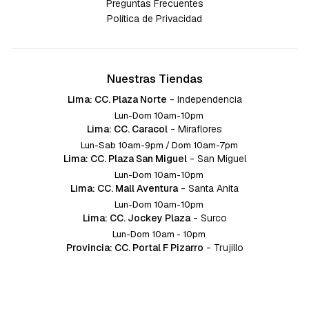
Preguntas Frecuentes
Política de Privacidad
Nuestras Tiendas
Lima: CC. Plaza Norte
-
Independencia
Lun-Dom 10am-10pm
Lima: CC. Caracol
-
Miraflores
Lun-Sab 10am-9pm / Dom 10am-7pm
Lima: CC. Plaza San Miguel
-
San Miguel
Lun-Dom 10am-10pm
Lima: CC. Mall Aventura
-
Santa Anita
Lun-Dom 10am-10pm
Lima: CC. Jockey Plaza
-
Surco
Lun-Dom 10am - 10pm
Provincia: CC. Portal F Pizarro
-
Trujillo
Lun-Dom 10:am-10pm
Provincia: CC. Mall Aventura
-
Chiclayo
Lun-Dom 10am-10pm