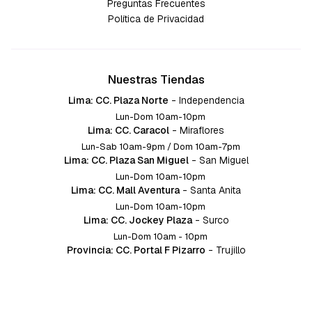
Preguntas Frecuentes
Política de Privacidad
Nuestras Tiendas
Lima: CC. Plaza Norte
-
Independencia
Lun-Dom 10am-10pm
Lima: CC. Caracol
-
Miraflores
Lun-Sab 10am-9pm / Dom 10am-7pm
Lima: CC. Plaza San Miguel
-
San Miguel
Lun-Dom 10am-10pm
Lima: CC. Mall Aventura
-
Santa Anita
Lun-Dom 10am-10pm
Lima: CC. Jockey Plaza
-
Surco
Lun-Dom 10am - 10pm
Provincia: CC. Portal F Pizarro
-
Trujillo
Lun-Dom 10:am-10pm
Provincia: CC. Mall Aventura
-
Chiclayo
Lun-Dom 10am-10pm