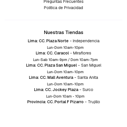
Preguntas Frecuentes
Política de Privacidad
Nuestras Tiendas
Lima: CC. Plaza Norte
-
Independencia
Lun-Dom 10am-10pm
Lima: CC. Caracol
-
Miraflores
Lun-Sab 10am-9pm / Dom 10am-7pm
Lima: CC. Plaza San Miguel
-
San Miguel
Lun-Dom 10am-10pm
Lima: CC. Mall Aventura
-
Santa Anita
Lun-Dom 10am-10pm
Lima: CC. Jockey Plaza
-
Surco
Lun-Dom 10am - 10pm
Provincia: CC. Portal F Pizarro
-
Trujillo
Lun-Dom 10:am-10pm
Provincia: CC. Mall Aventura
-
Chiclayo
Lun-Dom 10am-10pm