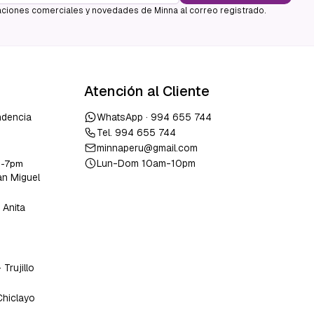
ciones comerciales y novedades de Minna al correo registrado.
Atención al Cliente
ndencia
WhatsApp ·
994 655 744
Tel.
994 655 744
minnaperu@gmail.com
Lun-Dom 10am-10pm
m-7pm
an Miguel
 Anita
o
-
Trujillo
Chiclayo