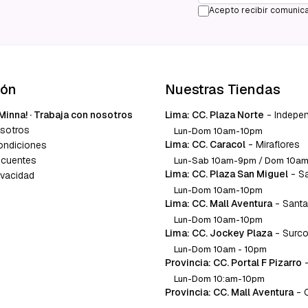
Acepto recibir comunica
ión
Nuestras Tiendas
Minna! · Trabaja con nosotros
Lima: CC. Plaza Norte
-
Indepe
sotros
Lun-Dom 10am-10pm
Lima: CC. Caracol
-
Miraflores
ondiciones
ecuentes
Lun-Sab 10am-9pm / Dom 10a
Lima: CC. Plaza San Miguel
-
S
ivacidad
Lun-Dom 10am-10pm
Lima: CC. Mall Aventura
-
Santa
Lun-Dom 10am-10pm
Lima: CC. Jockey Plaza
-
Surc
Lun-Dom 10am - 10pm
Provincia: CC. Portal F Pizarro
Lun-Dom 10:am-10pm
Provincia: CC. Mall Aventura
-