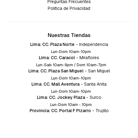
Preguntas Frecuentes
Política de Privacidad
Nuestras Tiendas
Lima: CC. Plaza Norte
-
Independencia
Lun-Dom 10am-10pm
Lima: CC. Caracol
-
Miraflores
Lun-Sab 10am-9pm / Dom 10am-7pm
Lima: CC. Plaza San Miguel
-
San Miguel
Lun-Dom 10am-10pm
Lima: CC. Mall Aventura
-
Santa Anita
Lun-Dom 10am-10pm
Lima: CC. Jockey Plaza
-
Surco
Lun-Dom 10am - 10pm
Provincia: CC. Portal F Pizarro
-
Trujillo
Lun-Dom 10:am-10pm
Provincia: CC. Mall Aventura
-
Chiclayo
Lun-Dom 10am-10pm