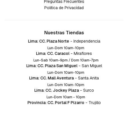
Preguntas Frecuentes
Política de Privacidad
Nuestras Tiendas
Lima: CC. Plaza Norte
-
Independencia
Lun-Dom 10am-10pm
Lima: CC. Caracol
-
Miraflores
Lun-Sab 10am-9pm / Dom 10am-7pm
Lima: CC. Plaza San Miguel
-
San Miguel
Lun-Dom 10am-10pm
Lima: CC. Mall Aventura
-
Santa Anita
Lun-Dom 10am-10pm
Lima: CC. Jockey Plaza
-
Surco
Lun-Dom 10am - 10pm
Provincia: CC. Portal F Pizarro
-
Trujillo
Lun-Dom 10:am-10pm
Provincia: CC. Mall Aventura
-
Chiclayo
Lun-Dom 10am-10pm