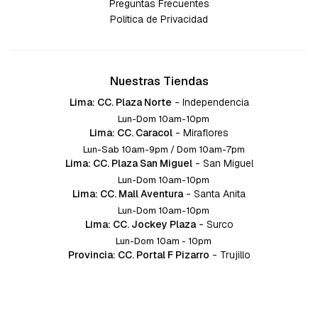
Preguntas Frecuentes
Política de Privacidad
Nuestras Tiendas
Lima: CC. Plaza Norte
-
Independencia
Lun-Dom 10am-10pm
Lima: CC. Caracol
-
Miraflores
Lun-Sab 10am-9pm / Dom 10am-7pm
Lima: CC. Plaza San Miguel
-
San Miguel
Lun-Dom 10am-10pm
Lima: CC. Mall Aventura
-
Santa Anita
Lun-Dom 10am-10pm
Lima: CC. Jockey Plaza
-
Surco
Lun-Dom 10am - 10pm
Provincia: CC. Portal F Pizarro
-
Trujillo
Lun-Dom 10:am-10pm
Provincia: CC. Mall Aventura
-
Chiclayo
Lun-Dom 10am-10pm