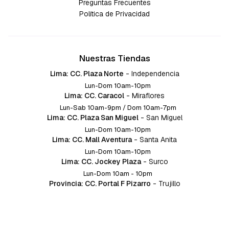
Preguntas Frecuentes
Política de Privacidad
Nuestras Tiendas
Lima: CC. Plaza Norte
-
Independencia
Lun-Dom 10am-10pm
Lima: CC. Caracol
-
Miraflores
Lun-Sab 10am-9pm / Dom 10am-7pm
Lima: CC. Plaza San Miguel
-
San Miguel
Lun-Dom 10am-10pm
Lima: CC. Mall Aventura
-
Santa Anita
Lun-Dom 10am-10pm
Lima: CC. Jockey Plaza
-
Surco
Lun-Dom 10am - 10pm
Provincia: CC. Portal F Pizarro
-
Trujillo
Lun-Dom 10:am-10pm
Provincia: CC. Mall Aventura
-
Chiclayo
Lun-Dom 10am-10pm