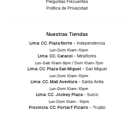
Preguntas Frecuentes
Política de Privacidad
Nuestras Tiendas
Lima: CC. Plaza Norte
-
Independencia
Lun-Dom 10am-10pm
Lima: CC. Caracol
-
Miraflores
Lun-Sab 10am-9pm / Dom 10am-7pm
Lima: CC. Plaza San Miguel
-
San Miguel
Lun-Dom 10am-10pm
Lima: CC. Mall Aventura
-
Santa Anita
Lun-Dom 10am-10pm
Lima: CC. Jockey Plaza
-
Surco
Lun-Dom 10am - 10pm
Provincia: CC. Portal F Pizarro
-
Trujillo
Lun-Dom 10:am-10pm
Provincia: CC. Mall Aventura
-
Chiclayo
Lun-Dom 10am-10pm