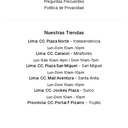
Preguntas Frecuentes
Política de Privacidad
Nuestras Tiendas
Lima: CC. Plaza Norte
-
Independencia
Lun-Dom 10am-10pm
Lima: CC. Caracol
-
Miraflores
Lun-Sab 10am-9pm / Dom 10am-7pm
Lima: CC. Plaza San Miguel
-
San Miguel
Lun-Dom 10am-10pm
Lima: CC. Mall Aventura
-
Santa Anita
Lun-Dom 10am-10pm
Lima: CC. Jockey Plaza
-
Surco
Lun-Dom 10am - 10pm
Provincia: CC. Portal F Pizarro
-
Trujillo
Lun-Dom 10:am-10pm
Provincia: CC. Mall Aventura
-
Chiclayo
Lun-Dom 10am-10pm