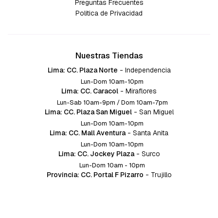
Preguntas Frecuentes
Política de Privacidad
Nuestras Tiendas
Lima: CC. Plaza Norte
-
Independencia
Lun-Dom 10am-10pm
Lima: CC. Caracol
-
Miraflores
Lun-Sab 10am-9pm / Dom 10am-7pm
Lima: CC. Plaza San Miguel
-
San Miguel
Lun-Dom 10am-10pm
Lima: CC. Mall Aventura
-
Santa Anita
Lun-Dom 10am-10pm
Lima: CC. Jockey Plaza
-
Surco
Lun-Dom 10am - 10pm
Provincia: CC. Portal F Pizarro
-
Trujillo
Lun-Dom 10:am-10pm
Provincia: CC. Mall Aventura
-
Chiclayo
Lun-Dom 10am-10pm