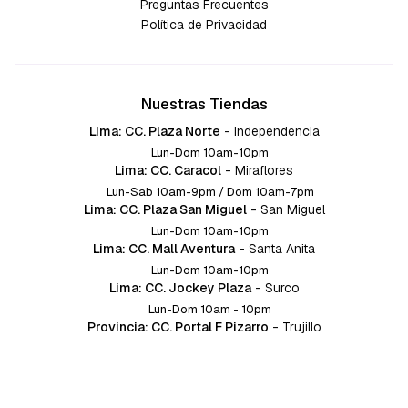
Preguntas Frecuentes
Política de Privacidad
Nuestras Tiendas
Lima: CC. Plaza Norte
-
Independencia
Lun-Dom 10am-10pm
Lima: CC. Caracol
-
Miraflores
Lun-Sab 10am-9pm / Dom 10am-7pm
Lima: CC. Plaza San Miguel
-
San Miguel
Lun-Dom 10am-10pm
Lima: CC. Mall Aventura
-
Santa Anita
Lun-Dom 10am-10pm
Lima: CC. Jockey Plaza
-
Surco
Lun-Dom 10am - 10pm
Provincia: CC. Portal F Pizarro
-
Trujillo
Lun-Dom 10:am-10pm
Provincia: CC. Mall Aventura
-
Chiclayo
Lun-Dom 10am-10pm