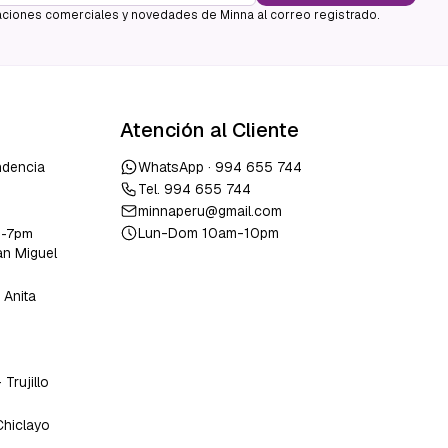
ciones comerciales y novedades de Minna al correo registrado.
Atención al Cliente
ndencia
WhatsApp ·
994 655 744
Tel.
994 655 744
minnaperu@gmail.com
Lun-Dom 10am-10pm
m-7pm
an Miguel
 Anita
o
-
Trujillo
Chiclayo