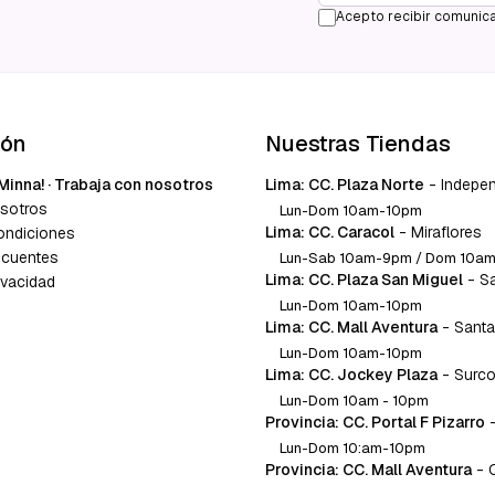
Acepto recibir comunica
ión
Nuestras Tiendas
Minna! · Trabaja con nosotros
Lima: CC. Plaza Norte
-
Indepe
sotros
Lun-Dom 10am-10pm
Lima: CC. Caracol
-
Miraflores
ondiciones
ecuentes
Lun-Sab 10am-9pm / Dom 10a
Lima: CC. Plaza San Miguel
-
S
ivacidad
Lun-Dom 10am-10pm
Lima: CC. Mall Aventura
-
Santa
Lun-Dom 10am-10pm
Lima: CC. Jockey Plaza
-
Surc
Lun-Dom 10am - 10pm
Provincia: CC. Portal F Pizarro
Lun-Dom 10:am-10pm
Provincia: CC. Mall Aventura
-