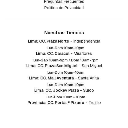
Preguntas Frecuentes
Política de Privacidad
Nuestras Tiendas
Lima: CC. Plaza Norte
-
Independencia
Lun-Dom 10am-10pm
Lima: CC. Caracol
-
Miraflores
Lun-Sab 10am-9pm / Dom 10am-7pm
Lima: CC. Plaza San Miguel
-
San Miguel
Lun-Dom 10am-10pm
Lima: CC. Mall Aventura
-
Santa Anita
Lun-Dom 10am-10pm
Lima: CC. Jockey Plaza
-
Surco
Lun-Dom 10am - 10pm
Provincia: CC. Portal F Pizarro
-
Trujillo
Lun-Dom 10:am-10pm
Provincia: CC. Mall Aventura
-
Chiclayo
Lun-Dom 10am-10pm