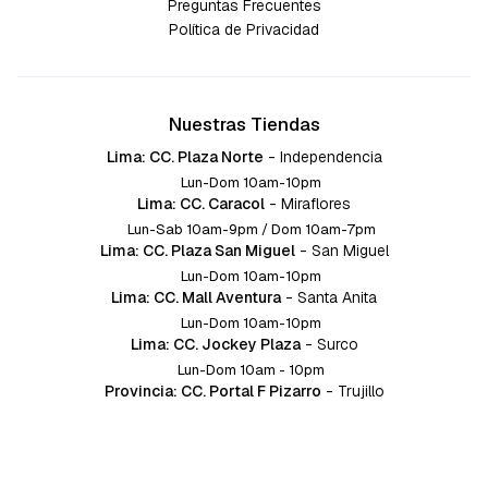
Preguntas Frecuentes
Política de Privacidad
Nuestras Tiendas
Lima: CC. Plaza Norte
-
Independencia
Lun-Dom 10am-10pm
Lima: CC. Caracol
-
Miraflores
Lun-Sab 10am-9pm / Dom 10am-7pm
Lima: CC. Plaza San Miguel
-
San Miguel
Lun-Dom 10am-10pm
Lima: CC. Mall Aventura
-
Santa Anita
Lun-Dom 10am-10pm
Lima: CC. Jockey Plaza
-
Surco
Lun-Dom 10am - 10pm
Provincia: CC. Portal F Pizarro
-
Trujillo
Lun-Dom 10:am-10pm
Provincia: CC. Mall Aventura
-
Chiclayo
Lun-Dom 10am-10pm