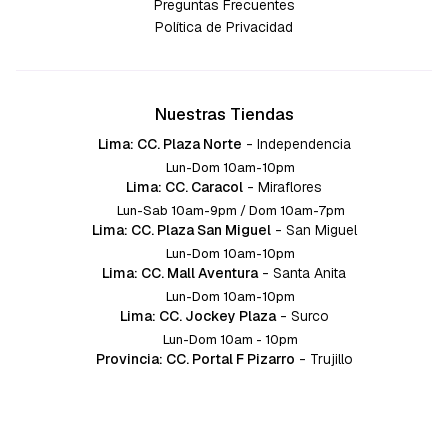
Preguntas Frecuentes
Política de Privacidad
Nuestras Tiendas
Lima: CC. Plaza Norte
-
Independencia
Lun-Dom 10am-10pm
Lima: CC. Caracol
-
Miraflores
Lun-Sab 10am-9pm / Dom 10am-7pm
Lima: CC. Plaza San Miguel
-
San Miguel
Lun-Dom 10am-10pm
Lima: CC. Mall Aventura
-
Santa Anita
Lun-Dom 10am-10pm
Lima: CC. Jockey Plaza
-
Surco
Lun-Dom 10am - 10pm
Provincia: CC. Portal F Pizarro
-
Trujillo
Lun-Dom 10:am-10pm
Provincia: CC. Mall Aventura
-
Chiclayo
Lun-Dom 10am-10pm