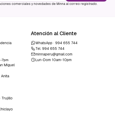
ciones comerciales y novedades de Minna al correo registrado.
Atención al Cliente
ndencia
WhatsApp ·
994 655 744
Tel.
994 655 744
minnaperu@gmail.com
Lun-Dom 10am-10pm
m-7pm
an Miguel
 Anita
o
-
Trujillo
Chiclayo