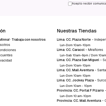
Acepto recibir comunica
ión
Nuestras Tiendas
Minna! · Trabaja con nosotros
Lima: CC. Plaza Norte
-
Indepe
sotros
Lun-Dom 10am-10pm
Lima: CC. Caracol
-
Miraflores
ondiciones
ecuentes
Lun-Sab 10am-9pm / Dom 10a
Lima: CC. Plaza San Miguel
-
S
ivacidad
Lun-Dom 10am-10pm
Lima: CC. Mall Aventura
-
Santa
Lun-Dom 10am-10pm
Lima: CC. Jockey Plaza
-
Surc
Lun-Dom 10am - 10pm
Provincia: CC. Portal F Pizarro
Lun-Dom 10:am-10pm
Provincia: CC. Mall Aventura
-