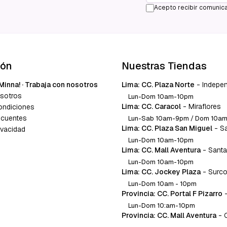
Acepto recibir comunica
ión
Nuestras Tiendas
Minna! · Trabaja con nosotros
Lima: CC. Plaza Norte
-
Indepe
sotros
Lun-Dom 10am-10pm
Lima: CC. Caracol
-
Miraflores
ondiciones
ecuentes
Lun-Sab 10am-9pm / Dom 10a
Lima: CC. Plaza San Miguel
-
S
ivacidad
Lun-Dom 10am-10pm
Lima: CC. Mall Aventura
-
Santa
Lun-Dom 10am-10pm
Lima: CC. Jockey Plaza
-
Surc
Lun-Dom 10am - 10pm
Provincia: CC. Portal F Pizarro
Lun-Dom 10:am-10pm
Provincia: CC. Mall Aventura
-