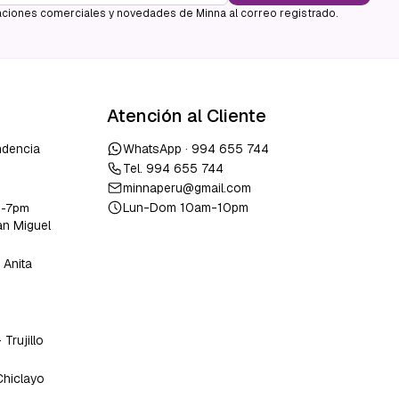
ciones comerciales y novedades de Minna al correo registrado.
Atención al Cliente
ndencia
WhatsApp ·
994 655 744
Tel.
994 655 744
minnaperu@gmail.com
Lun-Dom 10am-10pm
m-7pm
an Miguel
 Anita
o
-
Trujillo
Chiclayo