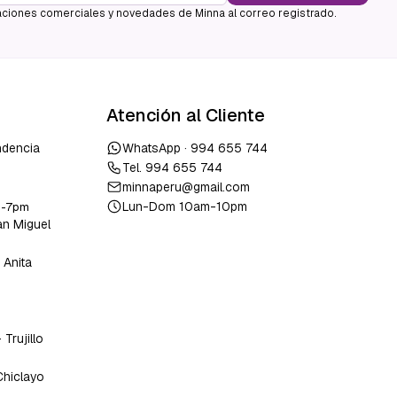
ciones comerciales y novedades de Minna al correo registrado.
Atención al Cliente
ndencia
WhatsApp ·
994 655 744
Tel.
994 655 744
minnaperu@gmail.com
Lun-Dom 10am-10pm
m-7pm
an Miguel
 Anita
o
-
Trujillo
Chiclayo