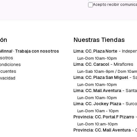
Acepto recibir comunica
ión
Nuestras Tiendas
Minna! · Trabaja con nosotros
Lima: CC. Plaza Norte
-
Indepe
sotros
Lun-Dom 10am-10pm
Lima: CC. Caracol
-
Miraflores
ondiciones
ecuentes
Lun-Sab 10am-9pm / Dom 10a
Lima: CC. Plaza San Miguel
-
S
ivacidad
Lun-Dom 10am-10pm
Lima: CC. Mall Aventura
-
Santa
Lun-Dom 10am-10pm
Lima: CC. Jockey Plaza
-
Surc
Lun-Dom 10am - 10pm
Provincia: CC. Portal F Pizarro
Lun-Dom 10:am-10pm
Provincia: CC. Mall Aventura
-