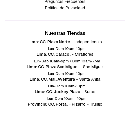
Preguntas Frecuentes
Política de Privacidad
Nuestras Tiendas
Lima: CC. Plaza Norte
-
Independencia
Lun-Dom 10am-10pm
Lima: CC. Caracol
-
Miraflores
Lun-Sab 10am-9pm / Dom 10am-7pm
Lima: CC. Plaza San Miguel
-
San Miguel
Lun-Dom 10am-10pm
Lima: CC. Mall Aventura
-
Santa Anita
Lun-Dom 10am-10pm
Lima: CC. Jockey Plaza
-
Surco
Lun-Dom 10am - 10pm
Provincia: CC. Portal F Pizarro
-
Trujillo
Lun-Dom 10:am-10pm
Provincia: CC. Mall Aventura
-
Chiclayo
Lun-Dom 10am-10pm