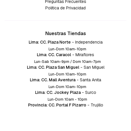
Preguntas Frecuentes
Política de Privacidad
Nuestras Tiendas
Lima: CC. Plaza Norte
-
Independencia
Lun-Dom 10am-10pm
Lima: CC. Caracol
-
Miraflores
Lun-Sab 10am-9pm / Dom 10am-7pm
Lima: CC. Plaza San Miguel
-
San Miguel
Lun-Dom 10am-10pm
Lima: CC. Mall Aventura
-
Santa Anita
Lun-Dom 10am-10pm
Lima: CC. Jockey Plaza
-
Surco
Lun-Dom 10am - 10pm
Provincia: CC. Portal F Pizarro
-
Trujillo
Lun-Dom 10:am-10pm
Provincia: CC. Mall Aventura
-
Chiclayo
Lun-Dom 10am-10pm