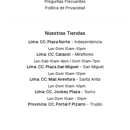
Preguntas Frecuentes
Política de Privacidad
Nuestras Tiendas
Lima: CC. Plaza Norte
-
Independencia
Lun-Dom 10am-10pm
Lima: CC. Caracol
-
Miraflores
Lun-Sab 10am-9pm / Dom 10am-7pm
Lima: CC. Plaza San Miguel
-
San Miguel
Lun-Dom 10am-10pm
Lima: CC. Mall Aventura
-
Santa Anita
Lun-Dom 10am-10pm
Lima: CC. Jockey Plaza
-
Surco
Lun-Dom 10am - 10pm
Provincia: CC. Portal F Pizarro
-
Trujillo
Lun-Dom 10:am-10pm
Provincia: CC. Mall Aventura
-
Chiclayo
Lun-Dom 10am-10pm