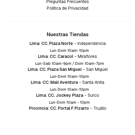
Preguntas Frecuentes
Política de Privacidad
Nuestras Tiendas
Lima: CC. Plaza Norte
-
Independencia
Lun-Dom 10am-10pm
Lima: CC. Caracol
-
Miraflores
Lun-Sab 10am-9pm / Dom 10am-7pm
Lima: CC. Plaza San Miguel
-
San Miguel
Lun-Dom 10am-10pm
Lima: CC. Mall Aventura
-
Santa Anita
Lun-Dom 10am-10pm
Lima: CC. Jockey Plaza
-
Surco
Lun-Dom 10am - 10pm
Provincia: CC. Portal F Pizarro
-
Trujillo
Lun-Dom 10:am-10pm
Provincia: CC. Mall Aventura
-
Chiclayo
Lun-Dom 10am-10pm