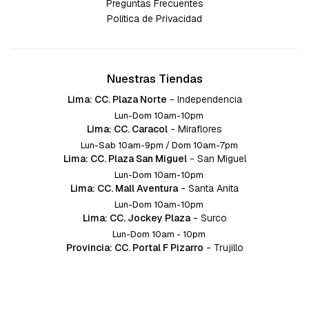
Preguntas Frecuentes
Política de Privacidad
Nuestras Tiendas
Lima: CC. Plaza Norte
-
Independencia
Lun-Dom 10am-10pm
Lima: CC. Caracol
-
Miraflores
Lun-Sab 10am-9pm / Dom 10am-7pm
Lima: CC. Plaza San Miguel
-
San Miguel
Lun-Dom 10am-10pm
Lima: CC. Mall Aventura
-
Santa Anita
Lun-Dom 10am-10pm
Lima: CC. Jockey Plaza
-
Surco
Lun-Dom 10am - 10pm
Provincia: CC. Portal F Pizarro
-
Trujillo
Lun-Dom 10:am-10pm
Provincia: CC. Mall Aventura
-
Chiclayo
Lun-Dom 10am-10pm