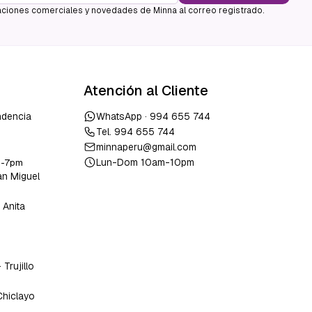
ciones comerciales y novedades de Minna al correo registrado.
Atención al Cliente
ndencia
WhatsApp ·
994 655 744
Tel.
994 655 744
minnaperu@gmail.com
Lun-Dom 10am-10pm
m-7pm
an Miguel
 Anita
o
-
Trujillo
Chiclayo