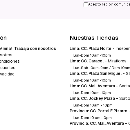
Acepto recibir comunica
ión
Nuestras Tiendas
Minna! · Trabaja con nosotros
Lima: CC. Plaza Norte
-
Indepe
sotros
Lun-Dom 10am-10pm
Lima: CC. Caracol
-
Miraflores
ondiciones
ecuentes
Lun-Sab 10am-9pm / Dom 10a
Lima: CC. Plaza San Miguel
-
S
ivacidad
Lun-Dom 10am-10pm
Lima: CC. Mall Aventura
-
Santa
Lun-Dom 10am-10pm
Lima: CC. Jockey Plaza
-
Surc
Lun-Dom 10am - 10pm
Provincia: CC. Portal F Pizarro
Lun-Dom 10:am-10pm
Provincia: CC. Mall Aventura
-