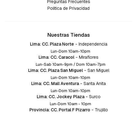
Preguntas Frecuentes
Política de Privacidad
Nuestras Tiendas
Lima: CC. Plaza Norte
-
Independencia
Lun-Dom 10am-10pm
Lima: CC. Caracol
-
Miraflores
Lun-Sab 10am-9pm / Dom 10am-7pm
Lima: CC. Plaza San Miguel
-
San Miguel
Lun-Dom 10am-10pm
Lima: CC. Mall Aventura
-
Santa Anita
Lun-Dom 10am-10pm
Lima: CC. Jockey Plaza
-
Surco
Lun-Dom 10am - 10pm
Provincia: CC. Portal F Pizarro
-
Trujillo
Lun-Dom 10:am-10pm
Provincia: CC. Mall Aventura
-
Chiclayo
Lun-Dom 10am-10pm