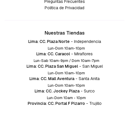
Preguntas Frecuentes
Política de Privacidad
Nuestras Tiendas
Lima: CC. Plaza Norte
-
Independencia
Lun-Dom 10am-10pm
Lima: CC. Caracol
-
Miraflores
Lun-Sab 10am-9pm / Dom 10am-7pm
Lima: CC. Plaza San Miguel
-
San Miguel
Lun-Dom 10am-10pm
Lima: CC. Mall Aventura
-
Santa Anita
Lun-Dom 10am-10pm
Lima: CC. Jockey Plaza
-
Surco
Lun-Dom 10am - 10pm
Provincia: CC. Portal F Pizarro
-
Trujillo
Lun-Dom 10:am-10pm
Provincia: CC. Mall Aventura
-
Chiclayo
Lun-Dom 10am-10pm