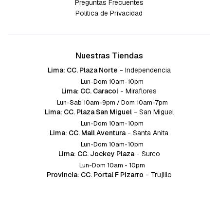
Preguntas Frecuentes
Política de Privacidad
Nuestras Tiendas
Lima: CC. Plaza Norte
-
Independencia
Lun-Dom 10am-10pm
Lima: CC. Caracol
-
Miraflores
Lun-Sab 10am-9pm / Dom 10am-7pm
Lima: CC. Plaza San Miguel
-
San Miguel
Lun-Dom 10am-10pm
Lima: CC. Mall Aventura
-
Santa Anita
Lun-Dom 10am-10pm
Lima: CC. Jockey Plaza
-
Surco
Lun-Dom 10am - 10pm
Provincia: CC. Portal F Pizarro
-
Trujillo
Lun-Dom 10:am-10pm
Provincia: CC. Mall Aventura
-
Chiclayo
Lun-Dom 10am-10pm