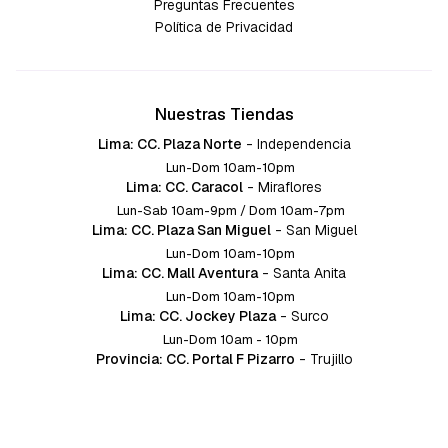
Preguntas Frecuentes
Política de Privacidad
Nuestras Tiendas
Lima: CC. Plaza Norte
-
Independencia
Lun-Dom 10am-10pm
Lima: CC. Caracol
-
Miraflores
Lun-Sab 10am-9pm / Dom 10am-7pm
Lima: CC. Plaza San Miguel
-
San Miguel
Lun-Dom 10am-10pm
Lima: CC. Mall Aventura
-
Santa Anita
Lun-Dom 10am-10pm
Lima: CC. Jockey Plaza
-
Surco
Lun-Dom 10am - 10pm
Provincia: CC. Portal F Pizarro
-
Trujillo
Lun-Dom 10:am-10pm
Provincia: CC. Mall Aventura
-
Chiclayo
Lun-Dom 10am-10pm