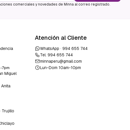
ciones comerciales y novedades de Minna al correo registrado.
Atención al Cliente
ndencia
WhatsApp ·
994 655 744
Tel.
994 655 744
minnaperu@gmail.com
Lun-Dom 10am-10pm
m-7pm
an Miguel
 Anita
o
-
Trujillo
Chiclayo