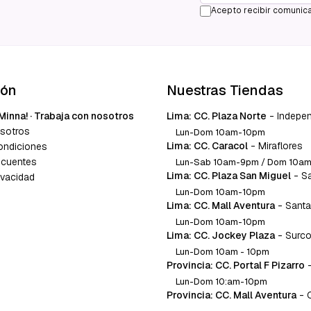
Acepto recibir comunica
ión
Nuestras Tiendas
Minna! · Trabaja con nosotros
Lima: CC. Plaza Norte
-
Indepe
sotros
Lun-Dom 10am-10pm
Lima: CC. Caracol
-
Miraflores
ondiciones
ecuentes
Lun-Sab 10am-9pm / Dom 10a
Lima: CC. Plaza San Miguel
-
S
ivacidad
Lun-Dom 10am-10pm
Lima: CC. Mall Aventura
-
Santa
Lun-Dom 10am-10pm
Lima: CC. Jockey Plaza
-
Surc
Lun-Dom 10am - 10pm
Provincia: CC. Portal F Pizarro
Lun-Dom 10:am-10pm
Provincia: CC. Mall Aventura
-