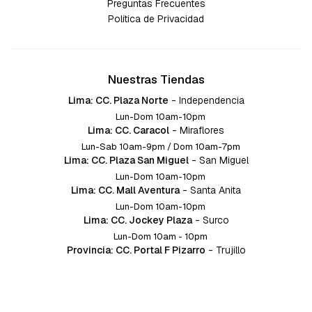
Preguntas Frecuentes
Política de Privacidad
Nuestras Tiendas
Lima: CC. Plaza Norte
-
Independencia
Lun-Dom 10am-10pm
Lima: CC. Caracol
-
Miraflores
Lun-Sab 10am-9pm / Dom 10am-7pm
Lima: CC. Plaza San Miguel
-
San Miguel
Lun-Dom 10am-10pm
Lima: CC. Mall Aventura
-
Santa Anita
Lun-Dom 10am-10pm
Lima: CC. Jockey Plaza
-
Surco
Lun-Dom 10am - 10pm
Provincia: CC. Portal F Pizarro
-
Trujillo
Lun-Dom 10:am-10pm
Provincia: CC. Mall Aventura
-
Chiclayo
Lun-Dom 10am-10pm