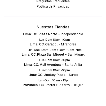
Preguntas Frecuentes
Política de Privacidad
Nuestras Tiendas
Lima: CC. Plaza Norte
-
Independencia
Lun-Dom 10am-10pm
Lima: CC. Caracol
-
Miraflores
Lun-Sab 10am-9pm / Dom 10am-7pm
Lima: CC. Plaza San Miguel
-
San Miguel
Lun-Dom 10am-10pm
Lima: CC. Mall Aventura
-
Santa Anita
Lun-Dom 10am-10pm
Lima: CC. Jockey Plaza
-
Surco
Lun-Dom 10am - 10pm
Provincia: CC. Portal F Pizarro
-
Trujillo
Lun-Dom 10:am-10pm
Provincia: CC. Mall Aventura
-
Chiclayo
Lun-Dom 10am-10pm