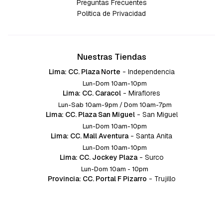
Preguntas Frecuentes
Política de Privacidad
Nuestras Tiendas
Lima: CC. Plaza Norte
-
Independencia
Lun-Dom 10am-10pm
Lima: CC. Caracol
-
Miraflores
Lun-Sab 10am-9pm / Dom 10am-7pm
Lima: CC. Plaza San Miguel
-
San Miguel
Lun-Dom 10am-10pm
Lima: CC. Mall Aventura
-
Santa Anita
Lun-Dom 10am-10pm
Lima: CC. Jockey Plaza
-
Surco
Lun-Dom 10am - 10pm
Provincia: CC. Portal F Pizarro
-
Trujillo
Lun-Dom 10:am-10pm
Provincia: CC. Mall Aventura
-
Chiclayo
Lun-Dom 10am-10pm