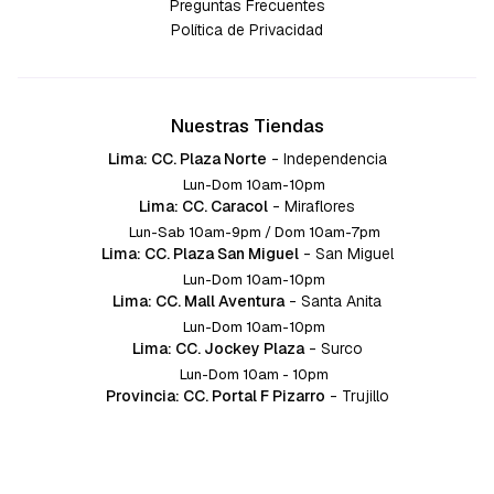
Preguntas Frecuentes
Política de Privacidad
Nuestras Tiendas
Lima: CC. Plaza Norte
-
Independencia
Lun-Dom 10am-10pm
Lima: CC. Caracol
-
Miraflores
Lun-Sab 10am-9pm / Dom 10am-7pm
Lima: CC. Plaza San Miguel
-
San Miguel
Lun-Dom 10am-10pm
Lima: CC. Mall Aventura
-
Santa Anita
Lun-Dom 10am-10pm
Lima: CC. Jockey Plaza
-
Surco
Lun-Dom 10am - 10pm
Provincia: CC. Portal F Pizarro
-
Trujillo
Lun-Dom 10:am-10pm
Provincia: CC. Mall Aventura
-
Chiclayo
Lun-Dom 10am-10pm