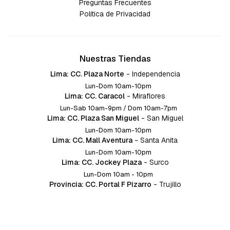
Preguntas Frecuentes
Política de Privacidad
Nuestras Tiendas
Lima: CC. Plaza Norte
-
Independencia
Lun-Dom 10am-10pm
Lima: CC. Caracol
-
Miraflores
Lun-Sab 10am-9pm / Dom 10am-7pm
Lima: CC. Plaza San Miguel
-
San Miguel
Lun-Dom 10am-10pm
Lima: CC. Mall Aventura
-
Santa Anita
Lun-Dom 10am-10pm
Lima: CC. Jockey Plaza
-
Surco
Lun-Dom 10am - 10pm
Provincia: CC. Portal F Pizarro
-
Trujillo
Lun-Dom 10:am-10pm
Provincia: CC. Mall Aventura
-
Chiclayo
Lun-Dom 10am-10pm