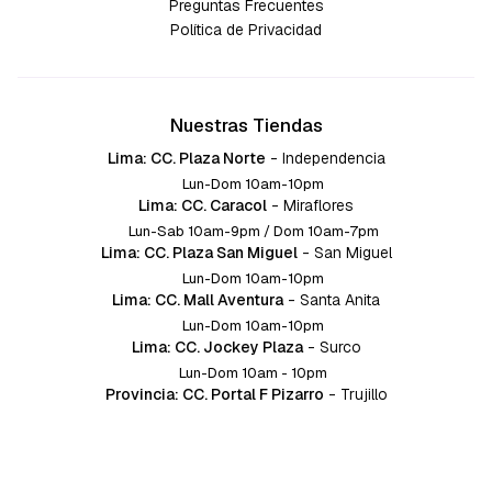
Preguntas Frecuentes
Política de Privacidad
Nuestras Tiendas
Lima: CC. Plaza Norte
-
Independencia
Lun-Dom 10am-10pm
Lima: CC. Caracol
-
Miraflores
Lun-Sab 10am-9pm / Dom 10am-7pm
Lima: CC. Plaza San Miguel
-
San Miguel
Lun-Dom 10am-10pm
Lima: CC. Mall Aventura
-
Santa Anita
Lun-Dom 10am-10pm
Lima: CC. Jockey Plaza
-
Surco
Lun-Dom 10am - 10pm
Provincia: CC. Portal F Pizarro
-
Trujillo
Lun-Dom 10:am-10pm
Provincia: CC. Mall Aventura
-
Chiclayo
Lun-Dom 10am-10pm