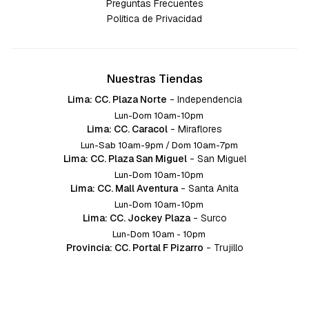
Preguntas Frecuentes
Política de Privacidad
Nuestras Tiendas
Lima: CC. Plaza Norte
-
Independencia
Lun-Dom 10am-10pm
Lima: CC. Caracol
-
Miraflores
Lun-Sab 10am-9pm / Dom 10am-7pm
Lima: CC. Plaza San Miguel
-
San Miguel
Lun-Dom 10am-10pm
Lima: CC. Mall Aventura
-
Santa Anita
Lun-Dom 10am-10pm
Lima: CC. Jockey Plaza
-
Surco
Lun-Dom 10am - 10pm
Provincia: CC. Portal F Pizarro
-
Trujillo
Lun-Dom 10:am-10pm
Provincia: CC. Mall Aventura
-
Chiclayo
Lun-Dom 10am-10pm