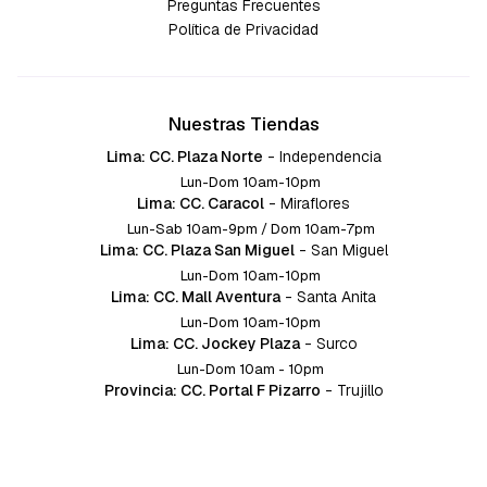
Preguntas Frecuentes
Política de Privacidad
Nuestras Tiendas
Lima: CC. Plaza Norte
-
Independencia
Lun-Dom 10am-10pm
Lima: CC. Caracol
-
Miraflores
Lun-Sab 10am-9pm / Dom 10am-7pm
Lima: CC. Plaza San Miguel
-
San Miguel
Lun-Dom 10am-10pm
Lima: CC. Mall Aventura
-
Santa Anita
Lun-Dom 10am-10pm
Lima: CC. Jockey Plaza
-
Surco
Lun-Dom 10am - 10pm
Provincia: CC. Portal F Pizarro
-
Trujillo
Lun-Dom 10:am-10pm
Provincia: CC. Mall Aventura
-
Chiclayo
Lun-Dom 10am-10pm