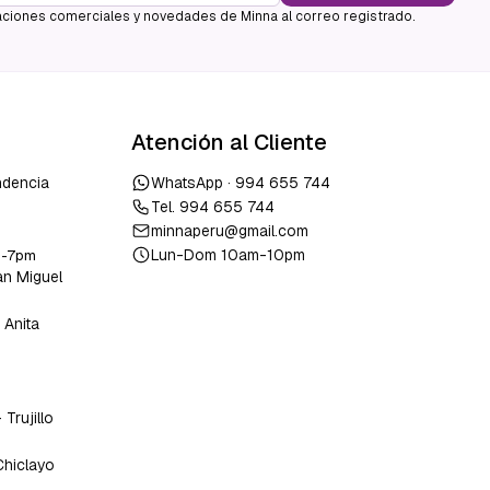
ciones comerciales y novedades de Minna al correo registrado.
Atención al Cliente
ndencia
WhatsApp ·
994 655 744
Tel.
994 655 744
minnaperu@gmail.com
Lun-Dom 10am-10pm
m-7pm
an Miguel
 Anita
o
-
Trujillo
Chiclayo