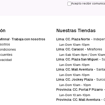
Acepto recibir comunica
ión
Nuestras Tiendas
Minna! · Trabaja con nosotros
Lima: CC. Plaza Norte
-
Indepe
sotros
Lun-Dom 10am-10pm
Lima: CC. Caracol
-
Miraflores
ondiciones
ecuentes
Lun-Sab 10am-9pm / Dom 10a
Lima: CC. Plaza San Miguel
-
S
ivacidad
Lun-Dom 10am-10pm
Lima: CC. Mall Aventura
-
Santa
Lun-Dom 10am-10pm
Lima: CC. Jockey Plaza
-
Surc
Lun-Dom 10am - 10pm
Provincia: CC. Portal F Pizarro
Lun-Dom 10:am-10pm
Provincia: CC. Mall Aventura
-